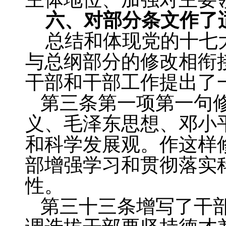
六、对部分条文作了
总结和体现党的十七
与总纲部分的修改相衔
干部和干部工作提出了
第三条第一项第一句修
义、毛泽东思想、邓小
和科学发展观。作这样
部增强学习和贯彻落实
性。
第三十三条增写了干部