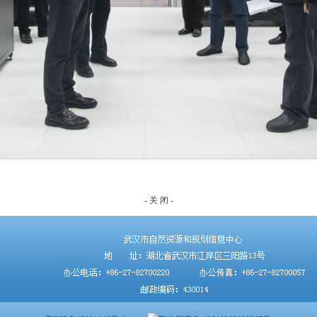
- 关 闭 -