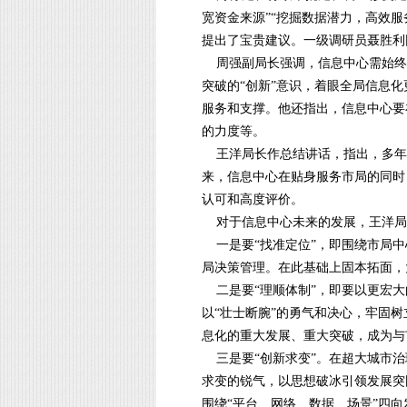
宽资金来源”“挖掘数据潜力，高效服
提出了宝贵建议。一级调研员聂胜利
周强副局长强调，信息中心需始终追
突破的“创新”意识，着眼全局信息化
服务和支撑。他还指出，信息中心要
的力度等。
王洋局长作总结讲话，指出，多年
来，信息中心在贴身服务市局的同时
认可和高度评价。
对于信息中心未来的发展，王洋局
一是要“找准定位”，即围绕市局中
局决策管理。在此基础上固本拓面，
二是要“理顺体制”，即要以更宏大
以“壮士断腕”的勇气和决心，牢固树
息化的重大发展、重大突破，成为与
三是要“创新求变”。在超大城市治
求变的锐气，以思想破冰引领发展突围
围绕“平台、网络、数据、场景”四