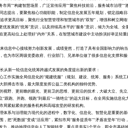
务市局”“构建智慧场景，广泛宣传应用”“聚焦科技前沿，服务城市治理”“
同志提出，要聚焦核心功能职能，制定信息化发展五年规划，锁定战略目
求更高目标，聚焦行业智慧管理和智慧城市的“双智”，增强和树立网络安
更优发展的“统筹”意识，以及持续高水平的“服务”意识，倾力为全域、
在更高站位上处理好“内外”关系，在智慧城市建设中主动扮演好举足轻重
来信息中心接续努力创新发展，成绩斐然，打造了具有全国影响力的响当
，也为市区两级党委政府、行业部门、兄弟单位做了很多信息化支撑和服
长从新一轮信息化统筹跨越式发展的角度提出新的要求：
心工作实施全局信息化的“规建统服”（规划、建设、统筹、服务）系统工
大胆搏击市场，最大限度发挥公益二类机构的独特优势。
的视野、更前瞻的眼光、更前卫的思维、更前沿的技术，大破大立、先立
立“跟跑、并跑、领跑”到最后“一骑绝尘”的远大目标，在全局实施信息
市局紧贴紧依的服务机构和高端攻坚的研发机构。
理体系与治理能力现代化的进程中，数字化、信息化、智慧化是重要的基
，把“死数据”变成“活应用”，紧扣市局“服务提质年”“矛盾攻坚年”行
向发力，推动地理信息向人工智能转变，重点是夯实1个平台，即全市基础地