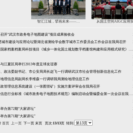
智汇江城，擘画未来——…
从国土空间AIGC应用
召开“武汉市政务电子地图建设”项目成果验收会
’智慧城市建设与应用论坛暨湖北省测绘学会数字城市工作委员会工作会议在我局召开
开国家档案档案局科技项目《城乡一体化国土规划数字档案馆构建和应用模式研究》…
与江夏区局举行2013年度足球友谊赛
委、政法委副书记、市公安局局长赵飞一行调研武汉市社会管理创新信息化工作
绘地理信息局副局长李维森一行调研我局测绘地理信息工作
矿政管理信息系统建设（一张图管矿）实施方案评审会在我局召开
理信息行业标准《城市政务电子地图技术规范》编制启动会暨编委会第一次会议在我…
举办第72期“大家讲坛”
举办第71期“大家讲坛”
录
首页
上一页
下一页 末页 页次:
13/13
页 转到: