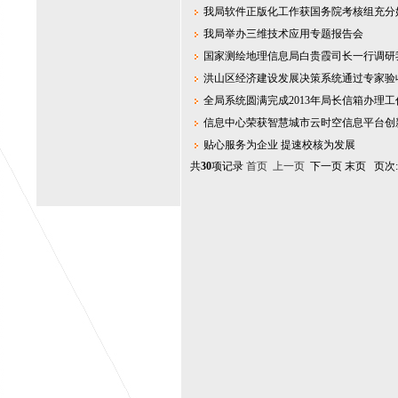
我局软件正版化工作获国务院考核组充分
我局举办三维技术应用专题报告会
国家测绘地理信息局白贵霞司长一行调研
洪山区经济建设发展决策系统通过专家验
全局系统圆满完成2013年局长信箱办理工
信息中心荣获智慧城市云时空信息平台创
贴心服务为企业 提速校核为发展
共
30
项记录
首页
上一页
下一页 末页 页次: