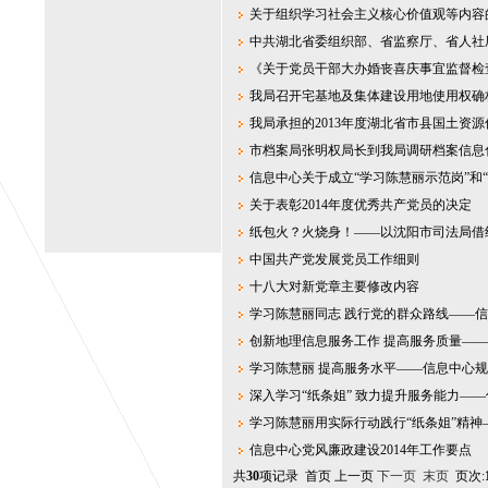
关于组织学习社会主义核心价值观等内容
中共湖北省委组织部、省监察厅、省人社
《关于党员干部大办婚丧喜庆事宜监督检
我局召开宅基地及集体建设用地使用权确
我局承担的2013年度湖北省市县国土资
市档案局张明权局长到我局调研档案信息
信息中心关于成立“学习陈慧丽示范岗”和
关于表彰2014年度优秀共产党员的决定
纸包火？火烧身！——以沈阳市司法局借
中国共产党发展党员工作细则
十八大对新党章主要修改内容
学习陈慧丽同志 践行党的群众路线——
创新地理信息服务工作 提高服务质量—
学习陈慧丽 提高服务水平——信息中心
深入学习“纸条姐” 致力提升服务能力—
学习陈慧丽用实际行动践行“纸条姐”精
信息中心党风廉政建设2014年工作要点
共
30
项记录 首页 上一页
下一页
末页
页次: