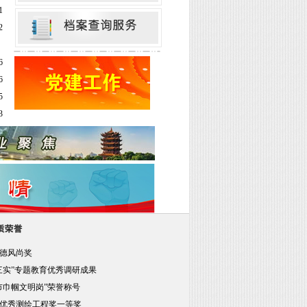
1
2
6
6
5
3
德风尚奖
三实”专题教育优秀调研成果
市巾帼文明岗”荣誉称号
优秀测绘工程奖一等奖