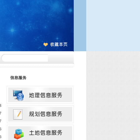
3
7
7
6
6